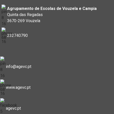
Agrupamento de Escolas de Vouzela e Campia
Quinta das Regadas
3670-269 Vouzela
232740790
info@agevc.pt
www.agevc.pt
agevc.pt