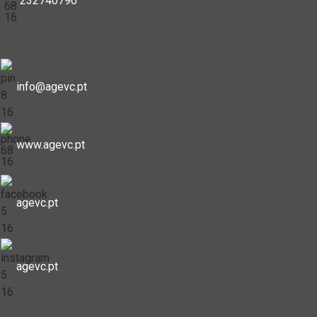
232740790
info@agevc.pt
www.agevc.pt
agevc.pt
agevc.pt