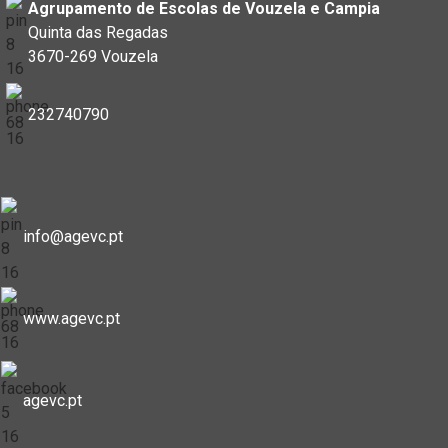
Agrupamento de Escolas de Vouzela e Campia
Quinta das Regadas
3670-269 Vouzela
232740790
info@agevc.pt
www.agevc.pt
agevc.pt