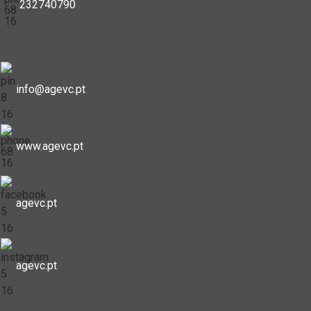
232740790
info@agevc.pt
www.agevc.pt
agevc.pt
agevc.pt