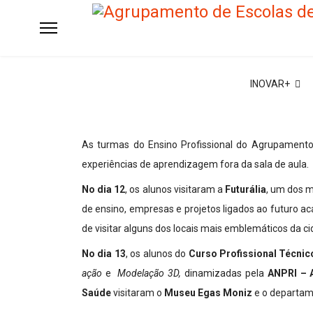
INOVAR+
As turmas do Ensino Profissional do Agrupamento
experiências de aprendizagem fora da sala de aula.
No dia 12
, os alunos visitaram a
Futurália
, um dos m
de ensino, empresas e projetos ligados ao futuro ac
de visitar alguns dos locais mais emblemáticos da ci
No dia 13
, os alunos do
Curso Profissional Técni
ação
e
Modelação 3D,
dinamizadas pela
ANPRI – A
Saúde
visitaram o
Museu Egas Moniz
e o departam