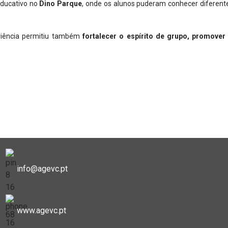
educativo no
Dino Parque
, onde os alunos puderam conhecer diferent
riência permitiu também
fortalecer o espírito de grupo, promover
info@agevc.pt
www.agevc.pt